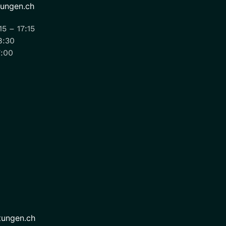
tungen.ch
15 – 17:15
8:30
7:00
tungen.ch