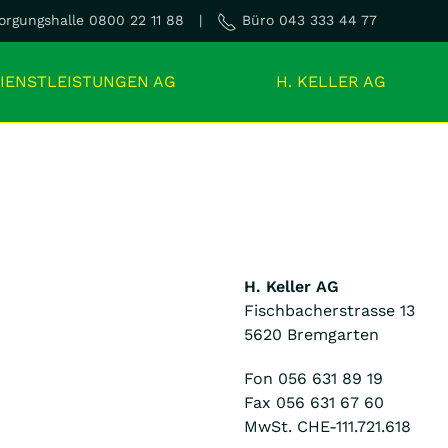
rgungshalle 0800 22 11 88 |
Büro 043 333 44 77
IENSTLEISTUNGEN AG
H. KELLER AG
H. Keller AG
Fischbacherstrasse 13
5620 Bremgarten
Fon 056 631 89 19
Fax 056 631 67 60
MwSt. CHE-111.721.618