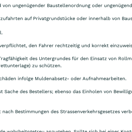
und von ungenügender Baustellenordnung oder ungenügend
zufahrten auf Privatgrundstücke oder innerhalb von Bau
l.
verpflichtet, den Fahrer rechtzeitig und korrekt einzuwei
 Tragfähigkeit des Untergrundes für den Einsatz von Rollmu
ettunterlage) zu schützen.
nschäden infolge Muldenabsetz- oder Aufnahmearbeiten.
st Sache des Bestellers; ebenso das Einholen von Bewilli
st nach Bestimmungen des Strassenverkehrsgesetzes verbo
lde wahrheitsgetreu anzugeben. Sollte sich bei einer Kont