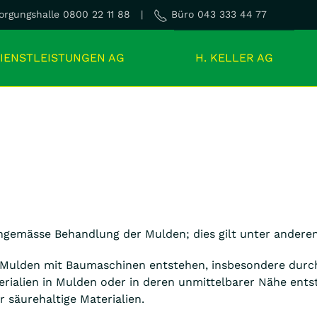
rgungshalle 0800 22 11 88 |
Büro 043 333 44 77
IENSTLEISTUNGEN AG
H. KELLER AG
chgemässe Behandlung der Mulden; dies gilt unter andere
Mulden mit Baumaschinen entstehen, insbesondere durch
rialien in Mulden oder in deren unmittelbarer Nähe ents
 säurehaltige Materialien.