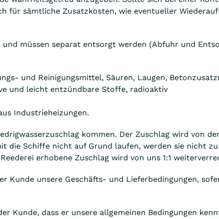
ch für sämtliche Zusatzkosten, wie eventueller Wiederau
lle und müssen separat entsorgt werden (Abfuhr und Ents
ngs- und Reinigungsmittel, Säuren, Laugen, Betonzusatzmit
ive und leicht entzündbare Stoffe, radioaktiv
aus Industrieheizungen.
iedrigwasserzuschlag kommen. Der Zuschlag wird von der R
 die Schiffe nicht auf Grund laufen, werden sie nicht z
 Reederei erhobene Zuschlag wird von uns 1:1 weiterverre
der Kunde unsere Geschäfts- und Lieferbedingungen, sofer
 der Kunde, dass er unsere allgemeinen Bedingungen kennt u