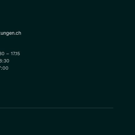
tungen.ch
0 – 17.15
18:30
7:00