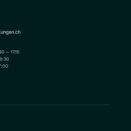
tungen.ch
0 – 17.15
18:30
7:00