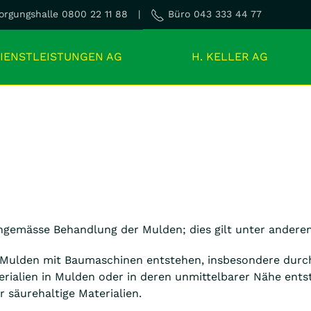
rgungshalle 0800 22 11 88 |
Büro 043 333 44 77
IENSTLEISTUNGEN AG
H. KELLER AG
chgemässe Behandlung der Mulden; dies gilt unter andere
Mulden mit Baumaschinen entstehen, insbesondere durch
rialien in Mulden oder in deren unmittelbarer Nähe ents
 säurehaltige Materialien.