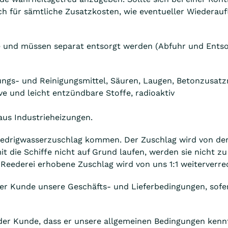
ch für sämtliche Zusatzkosten, wie eventueller Wiederau
lle und müssen separat entsorgt werden (Abfuhr und Ents
ngs- und Reinigungsmittel, Säuren, Laugen, Betonzusatzmit
ive und leicht entzündbare Stoffe, radioaktiv
aus Industrieheizungen.
iedrigwasserzuschlag kommen. Der Zuschlag wird von der R
 die Schiffe nicht auf Grund laufen, werden sie nicht z
 Reederei erhobene Zuschlag wird von uns 1:1 weiterverre
der Kunde unsere Geschäfts- und Lieferbedingungen, sofer
 der Kunde, dass er unsere allgemeinen Bedingungen kennt u