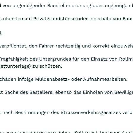
und von ungenügender Baustellenordnung oder ungenügend
zufahrten auf Privatgrundstücke oder innerhalb von Bau
l.
verpflichtet, den Fahrer rechtzeitig und korrekt einzuwei
 Tragfähigkeit des Untergrundes für den Einsatz von Rollmu
ettunterlage) zu schützen.
nschäden infolge Muldenabsetz- oder Aufnahmearbeiten.
st Sache des Bestellers; ebenso das Einholen von Bewilli
st nach Bestimmungen des Strassenverkehrsgesetzes verbo
lde wahrheitsgetreu anzugeben. Sollte sich bei einer Kont