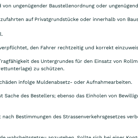
und von ungenügender Baustellenordnung oder ungenügend
zufahrten auf Privatgrundstücke oder innerhalb von Bau
l.
verpflichtet, den Fahrer rechtzeitig und korrekt einzuwei
 Tragfähigkeit des Untergrundes für den Einsatz von Rollmu
ettunterlage) zu schützen.
nschäden infolge Muldenabsetz- oder Aufnahmearbeiten.
st Sache des Bestellers; ebenso das Einholen von Bewilli
st nach Bestimmungen des Strassenverkehrsgesetzes verbo
lde wahrheitsgetreu anzugeben. Sollte sich bei einer Kont