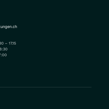
tungen.ch
0 – 17.15
18:30
7:00