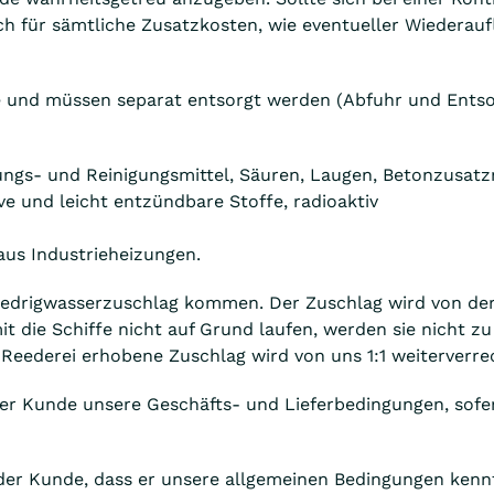
ch für sämtliche Zusatzkosten, wie eventueller Wiederau
lle und müssen separat entsorgt werden (Abfuhr und Ents
ngs- und Reinigungsmittel, Säuren, Laugen, Betonzusatzmit
ive und leicht entzündbare Stoffe, radioaktiv
aus Industrieheizungen.
iedrigwasserzuschlag kommen. Der Zuschlag wird von der R
 die Schiffe nicht auf Grund laufen, werden sie nicht z
 Reederei erhobene Zuschlag wird von uns 1:1 weiterverre
der Kunde unsere Geschäfts- und Lieferbedingungen, sofer
 der Kunde, dass er unsere allgemeinen Bedingungen kennt u