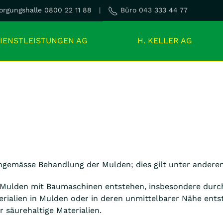
rgungshalle 0800 22 11 88 |
Büro 043 333 44 77
IENSTLEISTUNGEN AG
H. KELLER AG
chgemässe Behandlung der Mulden; dies gilt unter andere
Mulden mit Baumaschinen entstehen, insbesondere durch
rialien in Mulden oder in deren unmittelbarer Nähe ents
 säurehaltige Materialien.