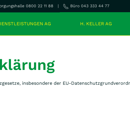
rgungshalle 0800 22 11 88 |
Büro 043 333 44 77
IENSTLEISTUNGEN AG
H. KELLER AG
klärung
tzgesetze, insbesondere der EU-Datenschutzgrundverordn