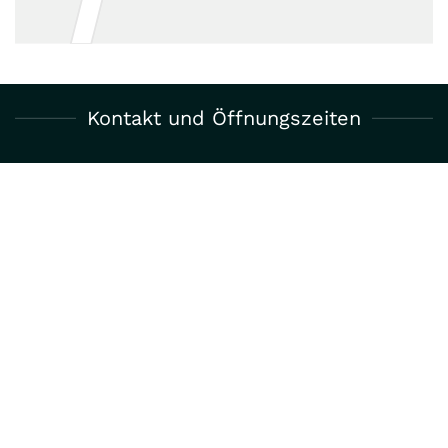
Kontakt und Öffnungszeiten
WERKHOF AFFOLTERN AM ALBIS
Peter Schmid Baudienstleistungen AG
Lindenmoosstrasse 9
CH-8910 Affoltern a. A.
Dispo: 0800 22 11 33
Büro: 043 333 44 77
E-Mail:
dispo@bau-dienstleistungen.ch